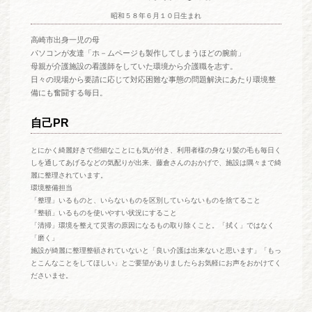
昭和５８年６月１０日生まれ
高崎市出身一児の母
パソコンが友達「ホ－ムページも製作してしまうほどの腕前」
母親が介護施設の看護師をしていた環境から介護職を志す。
日々の現場から要請に応じて対応困難な事態の問題解決にあたり環境整
備にも奮闘する毎日。
自己PR
とにかく綺麗好きで些細なことにも気が付き、利用者様の身なり髪の毛も毎日く
しを通してあげるなどの気配りが出来、藤倉さんのおかげで、施設は隅々まで綺
麗に整理されています。
環境整備担当
「整理」いるものと、いらないものを区別していらないものを捨てること
「整頓」いるものを使いやすい状況にすること
「清掃」環境を整えて災害の原因になるもの取り除くこと。「拭く」ではなく
「磨く」
施設が綺麗に整理整頓されていないと「良い介護は出来ないと思います」「もっ
とこんなことをしてほしい」とご要望がありましたらお気軽にお声をおかけてく
ださいませ。