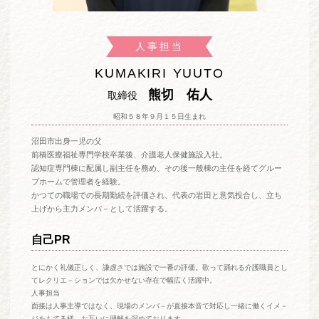
人事担当
KUMAKIRI YUUTO
熊切 佑人
取締役
昭和５８年９月１５日生まれ
沼田市出身一児の父
前橋医療福祉専門学校卒業後、介護老人保健施設入社。
認知症専門棟に配属し副主任を務め、その後一般棟の主任を経てグルー
プホームで管理者を経験。
かつての職場での長期勤続を評価され、代表の岩田と意気投合し、立ち
上げから主力メンバ－として活躍する。
自己PR
とにかく礼儀正しく、謙虚さでは施設で一番の評価。歌って踊れる介護職員とし
てレクリエ－ションでは欠かせない存在で幅広く活躍中。
人事担当
面接は人事主導ではなく、現場のメンバ－が直接本音で対応し一緒に働くイメ－
ジをもてる様、お互いに理解を深めております。