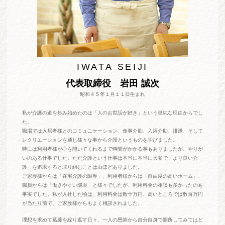
IWATA SEIJI
代表取締役 岩田 誠次
昭和４５年１月１１日生まれ
私が介護の道を歩み始めたのは「人のお世話が好き」という単純な理由からでし
た。
職場では入居者様とのコミュニケーション、食事介助、入浴介助、排泄、そして
レクリエーションを通じ様々な事から介護というものを学びました。
時には利用者様が心を開いてくれるまで時間がかかる事もありましたが、やりが
いのある仕事でした。ただ介護という仕事は本当に本当に大変で「より良い介
護」を追求すると取り組むことは山ほどありました。
ご家族様からは「在宅介護の限界」、利用者様からは「自由度の高いホーム」、
職員からは「働きやすい環境」と様々でしたが、利用料金の相談も多かったのも
事実でした。私が入社した頃は、利用料金は数十万円、高いところでは数百万円
が当たり前で、ご家族様からもよく相談されました。
理想を求めて葛藤を繰り返す日々、一人の恩師から自分自身で開所してみてはど