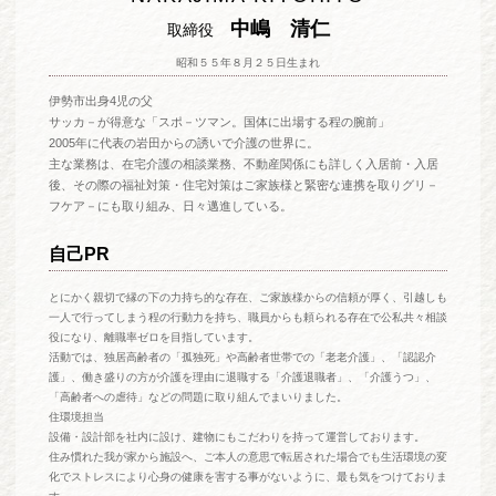
中嶋 清仁
取締役
昭和５５年８月２５日生まれ
伊勢市出身4児の父
サッカ－が得意な「スポ－ツマン。国体に出場する程の腕前」
2005年に代表の岩田からの誘いで介護の世界に。
主な業務は、在宅介護の相談業務、不動産関係にも詳しく入居前・入居
後、その際の福祉対策・住宅対策はご家族様と緊密な連携を取りグリ－
フケア－にも取り組み、日々邁進している。
自己PR
とにかく親切で縁の下の力持ち的な存在、ご家族様からの信頼が厚く、引越しも
一人で行ってしまう程の行動力を持ち、職員からも頼られる存在で公私共々相談
役になり、離職率ゼロを目指しています。
活動では、独居高齢者の「孤独死」や高齢者世帯での「老老介護」、「認認介
護」、働き盛りの方が介護を理由に退職する「介護退職者」、「介護うつ」、
「高齢者への虐待」などの問題に取り組んでまいりました。
住環境担当
設備・設計部を社内に設け、建物にもこだわりを持って運営しております。
住み慣れた我が家から施設へ、ご本人の意思で転居された場合でも生活環境の変
化でストレスにより心身の健康を害する事がないように、最も気をつけておりま