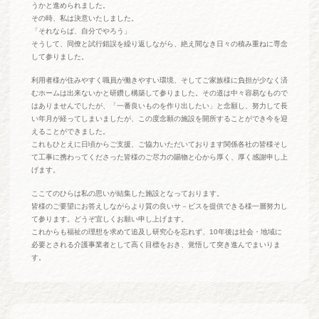
うかと進められました。
その時、私は決意いたしました。
「それならば、自分でやろう」
そうして、同僚と試行錯誤を繰り返しながら、絶え間なき日々の積み重ねに専念
して参りました。
利用者様が住みやすく職員が働きやすい環境、そしてご家族様に負担が少なく済
むホームは出来ないかと研鑽し構築して参りました。その道は中々容易なもので
はありませんでしたが、「一番良いものを作り出したい」と念願し、努力して長
い年月が経ってしまいましたが、この度念願の施設を開所することができ今を迎
えることができました。
これもひとえに日頃からご支援、ご協力いただいております関係各社の皆様そし
て工事に携わってくださった皆様のご尽力の賜物と心から厚く、厚く感謝申し上
げます。
ここてのひらは私の思いが結集した施設となっております。
皆様のご要望にお答えしながらより質の良いサ－ビスを提供できる様一層努力し
て参ります。どうぞ宜しくお願い申し上げます。
これからも福祉の理想を求めて追及し研究心を忘れず、10年後は社会・地域に
必要とされる介護事業者として高く目標をおき、覚悟して突き進んでまいりま
す。